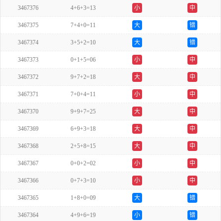
3467376
4+6+3=13
小
中
3467375
7+4+0=11
大
错
3467374
3+5+2=10
大
错
3467373
0+1+5=06
小
中
3467372
9+7+2=18
大
中
3467371
7+0+4=11
小
中
3467370
9+9+7=25
大
中
3467369
6+9+3=18
大
中
3467368
2+5+8=15
大
中
3467367
0+0+2=02
小
中
3467366
0+7+3=10
小
中
3467365
1+8+0=09
大
错
3467364
4+9+6=19
小
错