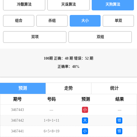
冷酷算法
天诛算法
天狗算法
组合
杀组
大小
单双
双项
双组
100期 正确：48 期 错误：52 期
正确率：48%
预测
走势
统计
期号
号码
预测
结果
3467443
---
小
---
双
3467442
1+9+1=11
大
错
3467441
6+5+8=19
小
错