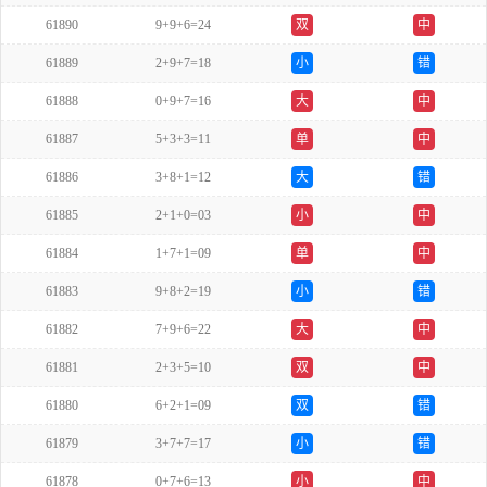
61890
9+9+6=24
双
中
61889
2+9+7=18
小
错
61888
0+9+7=16
大
中
61887
5+3+3=11
单
中
61886
3+8+1=12
大
错
61885
2+1+0=03
小
中
61884
1+7+1=09
单
中
61883
9+8+2=19
小
错
61882
7+9+6=22
大
中
61881
2+3+5=10
双
中
61880
6+2+1=09
双
错
61879
3+7+7=17
小
错
61878
0+7+6=13
小
中