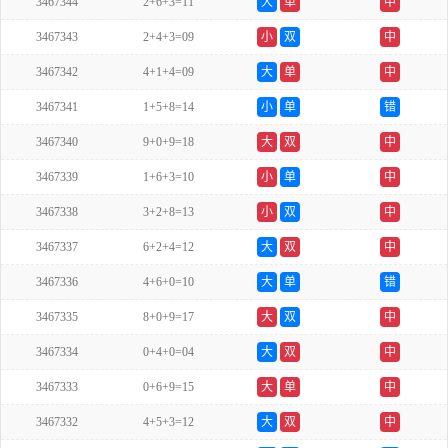
3467344
2+6+3=11
大
单
中
3467343
2+4+3=09
小
双
中
3467342
4+1+4=09
大
单
中
3467341
1+5+8=14
小
单
错
3467340
9+0+9=18
大
双
中
3467339
1+6+3=10
小
单
中
3467338
3+2+8=13
小
双
中
3467337
6+2+4=12
大
双
中
3467336
4+6+0=10
大
单
错
3467335
8+0+9=17
大
双
中
3467334
0+4+0=04
大
双
中
3467333
0+6+9=15
大
单
中
3467332
4+5+3=12
大
双
中