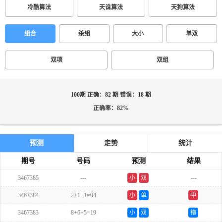
冷酷算法
天诛算法
天狗算法
组合
杀组
大小
单双
双项
双组
100期 正确：82 期 错误：18 期
正确率：82%
预测
走势
统计
期号
号码
预测
结果
3467385
---
小
双
---
3467384
2+1+1=04
小
单
中
3467383
8+6+5=19
小
双
错