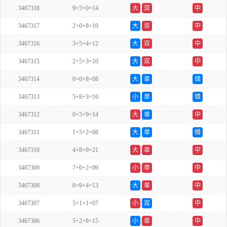
3467318
9+5+0=14
大
双
中
3467317
2+0+8=10
大
双
中
3467316
3+5+4=12
大
双
中
3467315
2+5+3=10
大
双
中
3467314
0+0+8=08
大
单
错
3467313
5+8+3=16
小
单
错
3467312
0+5+9=14
大
单
中
3467311
1+5+2=08
大
单
错
3467310
4+8+9=21
大
单
中
3467309
7+0+2=09
小
单
中
3467308
0+9+4=13
大
单
中
3467307
5+1+1=07
小
双
中
3467306
5+2+8=15
小
单
中