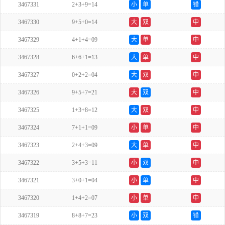
3467331
2+3+9=14
小
单
错
3467330
9+5+0=14
大
双
中
3467329
4+1+4=09
大
单
中
3467328
6+6+1=13
大
单
中
3467327
0+2+2=04
大
双
中
3467326
9+5+7=21
大
双
中
3467325
1+3+8=12
大
双
中
3467324
7+1+1=09
小
单
中
3467323
2+4+3=09
大
单
中
3467322
3+5+3=11
小
双
中
3467321
3+0+1=04
小
单
中
3467320
1+4+2=07
小
单
中
3467319
8+8+7=23
小
双
错