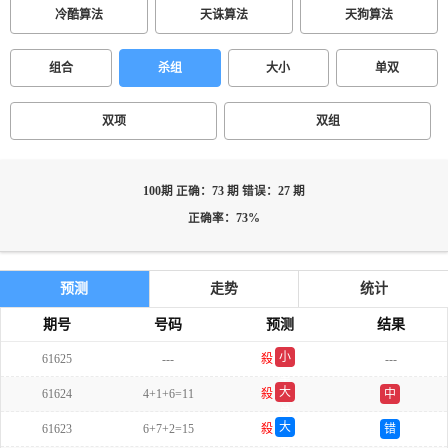
冷酷算法
天诛算法
天狗算法
组合
杀组
大小
单双
双项
双组
100期 正确：73 期 错误：27 期
正确率：73%
预测
走势
统计
期号
号码
预测
结果
小
61625
---
殺
---
单
大
61624
4+1+6=11
殺
中
单
大
61623
6+7+2=15
殺
错
单