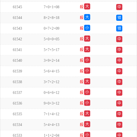
单
大
61545
7+0+1=08
殺
中
单
大
61544
8+2+8=18
殺
错
双
小
61543
0+7+2=09
殺
错
单
大
61542
5+0+0=05
殺
中
单
大
61541
5+7+5=17
殺
中
双
小
61540
3+9+2=14
殺
中
单
小
61539
5+6+4=15
殺
中
单
大
61538
3+7+2=12
殺
中
单
小
61537
0+6+6=12
殺
中
单
小
61536
9+0+3=12
殺
中
单
大
61535
7+1+4=12
殺
中
单
大
61534
5+4+4=13
殺
中
双
小
61533
1+1+2=04
殺
中