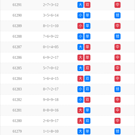
61291
2+7+3=12
大
双
中
61290
3+5+6=14
小
单
错
61289
8+1+1=10
小
单
中
61288
7+6+9=22
小
单
错
61287
0+1+4=05
大
单
中
61286
6+9+2=17
大
单
中
61285
5+7+0=12
大
双
中
61284
5+6+4=15
大
双
中
61283
8+7+2=17
小
双
错
61282
9+0+9=18
小
双
中
61281
8+8+0=16
大
单
中
61280
2+6+9=17
大
双
中
61279
1+1+8=10
大
单
错