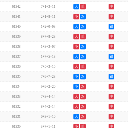
61342
7+1+3=11
大
单
中
61341
2+1+8=11
小
双
中
61340
1+2+0=03
大
双
错
61339
8+7+8=23
大
单
中
61338
1+3+3=07
小
双
中
61337
1+7+5=13
大
双
错
61336
7+5+3=15
大
单
中
61335
7+9+7=23
小
双
错
61334
9+9+2=20
小
双
中
61333
7+3+4=14
大
双
中
61332
8+4+2=14
大
双
中
61331
6+3+1=10
大
双
中
61330
3+7+1=11
小
单
中