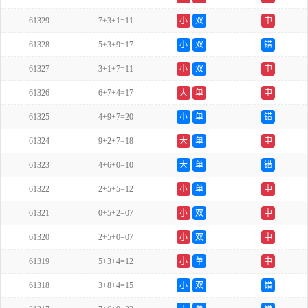
61329
7+3+1=11
小
双
中
61328
5+3+9=17
小
双
错
61327
3+1+7=11
小
双
中
61326
6+7+4=17
大
单
中
61325
4+9+7=20
小
单
错
61324
9+2+7=18
大
单
中
61323
4+6+0=10
大
单
错
61322
2+5+5=12
小
单
中
61321
0+5+2=07
小
双
中
61320
2+5+0=07
小
双
中
61319
5+3+4=12
小
单
中
61318
3+8+4=15
小
双
错