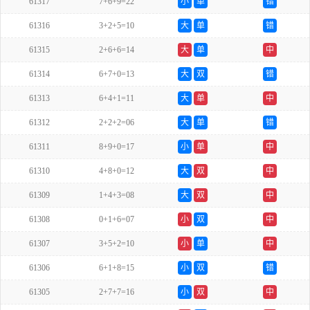
61317
7+6+9=22
小
单
错
61316
3+2+5=10
大
单
错
61315
2+6+6=14
大
单
中
61314
6+7+0=13
大
双
错
61313
6+4+1=11
大
单
中
61312
2+2+2=06
大
单
错
61311
8+9+0=17
小
单
中
61310
4+8+0=12
大
双
中
61309
1+4+3=08
大
双
中
61308
0+1+6=07
小
双
中
61307
3+5+2=10
小
单
中
61306
6+1+8=15
小
双
错
61305
2+7+7=16
小
双
中