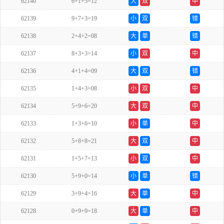
62140
6+1+5=12
大
双
中
62139
9+7+3=19
小
双
错
62138
2+4+2=08
大
单
错
62137
8+3+3=14
小
双
中
62136
4+1+4=09
大
双
错
62135
1+4+3=08
小
双
中
62134
5+9+6=20
大
双
中
62133
1+3+6=10
小
单
中
62132
5+8+8=21
大
双
中
62131
1+5+7=13
小
双
中
62130
5+9+0=14
小
单
错
62129
3+9+4=16
大
单
中
62128
0+9+9=18
大
单
中