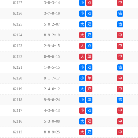
62127
3+8+3=14
小
双
中
62126
3+7+9=19
小
双
错
62125
5+0+2=07
大
双
错
62124
8+9+2=19
大
双
中
62123
2+9+4=15
大
双
中
62122
0+9+6=15
大
单
中
62121
1+9+5=15
小
双
错
62120
9+1+7=17
小
单
中
62119
2+4+6=12
大
双
中
62118
9+9+6=24
小
单
错
62117
4+3+6=13
小
双
中
62116
5+3+0=08
大
双
中
62115
8+8+9=25
大
双
中