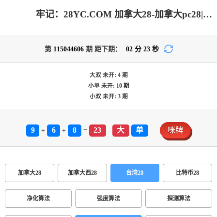
牢记：28YC.COM 加拿大28-加拿大pc28|提前在线预测|加拿大预测28在线预测_专注研究加拿大预测!
第
115044606
期 距下期：
02
分
23
秒
大双
未开:
4
期
小单
未开:
10
期
小双
未开:
3
期
9
6
8
23
大
单
咪牌
+
+
=
-
加拿大28
加拿大西28
台湾28
比特币28
净化算法
强度算法
探测算法