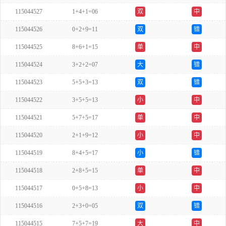
115044527
1+4+1=06
双
中
115044526
0+2+9=11
双
错
115044525
8+6+1=15
单
中
115044524
3+2+2=07
大
错
115044523
5+5+3=13
双
错
115044522
3+5+5=13
小
中
115044521
5+7+5=17
单
中
115044520
2+1+9=12
小
中
115044519
8+4+5=17
小
错
115044518
2+8+5=15
单
中
115044517
0+5+8=13
小
中
115044516
2+3+0=05
双
错
115044515
7+5+7=19
大
中