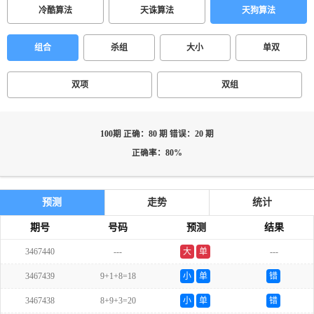
冷酷算法
天诛算法
天狗算法
组合
杀组
大小
单双
双项
双组
100期 正确：80 期 错误：20 期
正确率：80%
预测
走势
统计
期号
号码
预测
结果
3467440
---
大
单
---
3467439
9+1+8=18
小
单
错
3467438
8+9+3=20
小
单
错