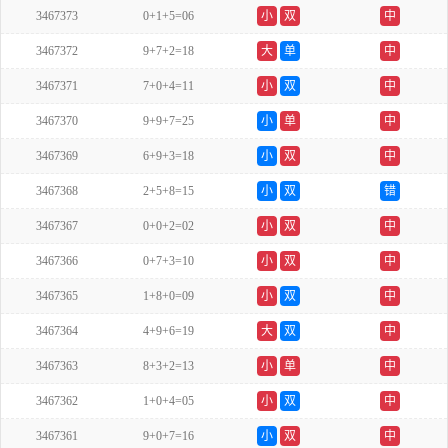
3467373
0+1+5=06
小
双
中
3467372
9+7+2=18
大
单
中
3467371
7+0+4=11
小
双
中
3467370
9+9+7=25
小
单
中
3467369
6+9+3=18
小
双
中
3467368
2+5+8=15
小
双
错
3467367
0+0+2=02
小
双
中
3467366
0+7+3=10
小
双
中
3467365
1+8+0=09
小
双
中
3467364
4+9+6=19
大
双
中
3467363
8+3+2=13
小
单
中
3467362
1+0+4=05
小
双
中
3467361
9+0+7=16
小
双
中