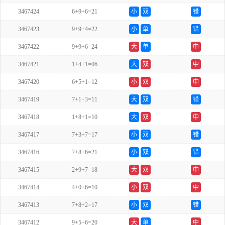
3467424
6+9+6=21
小
双
错
3467423
9+9+4=22
小
单
错
3467422
9+9+6=24
大
单
中
3467421
1+4+1=06
大
双
中
3467420
6+5+1=12
小
双
中
3467419
7+1+3=11
大
双
错
3467418
1+8+1=10
大
双
中
3467417
7+3+7=17
小
双
错
3467416
7+8+6=21
小
双
错
3467415
2+9+7=18
大
双
中
3467414
4+0+6=10
小
双
中
3467413
7+8+2=17
小
双
错
3467412
9+5+6=20
大
单
中