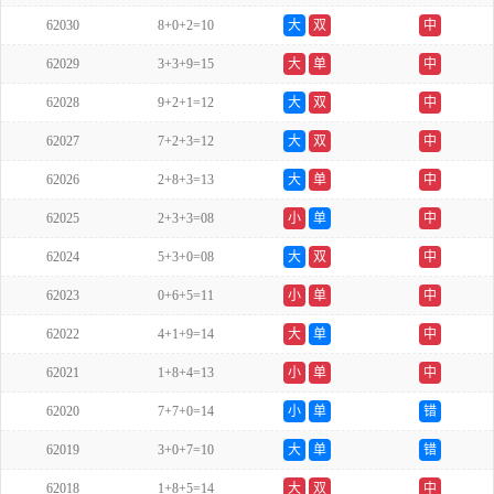
62030
8+0+2=10
大
双
中
62029
3+3+9=15
大
单
中
62028
9+2+1=12
大
双
中
62027
7+2+3=12
大
双
中
62026
2+8+3=13
大
单
中
62025
2+3+3=08
小
单
中
62024
5+3+0=08
大
双
中
62023
0+6+5=11
小
单
中
62022
4+1+9=14
大
单
中
62021
1+8+4=13
小
单
中
62020
7+7+0=14
小
单
错
62019
3+0+7=10
大
单
错
62018
1+8+5=14
大
双
中