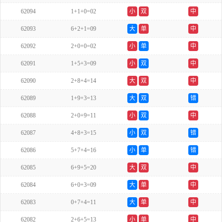
62094
1+1+0=02
小
双
中
62093
6+2+1=09
大
单
中
62092
2+0+0=02
小
单
中
62091
1+5+3=09
小
双
中
62090
2+8+4=14
大
双
中
62089
1+9+3=13
大
双
错
62088
2+0+9=11
小
双
中
62087
4+8+3=15
小
双
错
62086
5+7+4=16
小
单
错
62085
6+9+5=20
大
双
中
62084
6+0+3=09
大
单
中
62083
0+7+4=11
大
单
中
62082
2+6+5=13
小
单
中