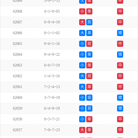
62069
3+9+1=13
大
单
中
62068
4+1+0=05
小
单
中
62067
6+9+4=19
大
双
中
62066
0+1+1=02
大
单
错
62065
9+6+1=16
小
双
中
62064
9+4+9=22
小
单
错
62063
6+6+7=19
小
单
中
62062
1+4+5=10
大
双
中
62061
7+2+4=13
大
单
中
62060
3+7+9=19
小
双
错
62059
6+4+9=19
小
双
错
62058
9+5+7=21
小
单
中
62057
7+9+7=23
大
单
中