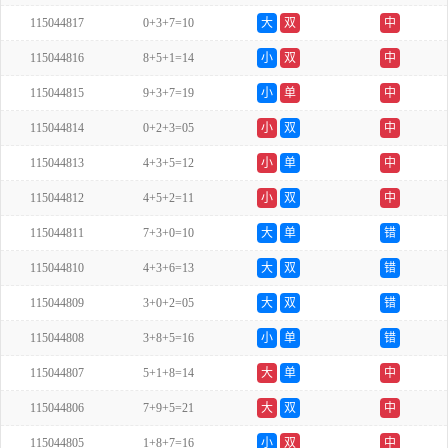
115044817
0+3+7=10
大
双
中
115044816
8+5+1=14
小
双
中
115044815
9+3+7=19
小
单
中
115044814
0+2+3=05
小
双
中
115044813
4+3+5=12
小
单
中
115044812
4+5+2=11
小
双
中
115044811
7+3+0=10
大
单
错
115044810
4+3+6=13
大
双
错
115044809
3+0+2=05
大
双
错
115044808
3+8+5=16
小
单
错
115044807
5+1+8=14
大
单
中
115044806
7+9+5=21
大
双
中
115044805
1+8+7=16
小
双
中