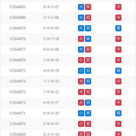
115044881
0+4+3=07
大
单
中
115044880
3+3+2=08
大
双
中
115044879
0+9+0=09
大
双
错
115044878
5+6+7=18
大
单
中
115044877
8+0+0=08
大
双
中
115044876
2+0+8=10
小
双
中
115044875
4+6+9=19
小
双
错
115044874
7+7+9=23
大
双
中
115044873
7+9+6=22
大
双
中
115044872
6+8+3=17
大
双
中
115044871
8+8+4=20
小
单
错
115044870
0+9+4=13
小
单
中
115044869
8+3+3=14
大
双
中