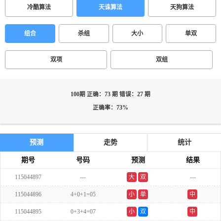
冷酷算法
天诛算法
天狗算法
组合
杀组
大小
单双
双项
双组
100期 正确：73 期 错误：27 期
正确率：73%
预测
走势
统计
期号
号码
预测
结果
115044897
---
大
双
---
115044896
4+0+1=05
小
单
中
115044895
0+3+4=07
小
双
中