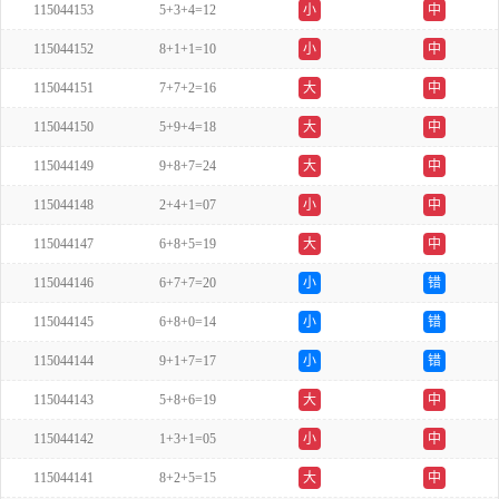
115044153
5+3+4=12
小
中
115044152
8+1+1=10
小
中
115044151
7+7+2=16
大
中
115044150
5+9+4=18
大
中
115044149
9+8+7=24
大
中
115044148
2+4+1=07
小
中
115044147
6+8+5=19
大
中
115044146
6+7+7=20
小
错
115044145
6+8+0=14
小
错
115044144
9+1+7=17
小
错
115044143
5+8+6=19
大
中
115044142
1+3+1=05
小
中
115044141
8+2+5=15
大
中