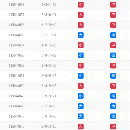
115044658
8+3+1=12
小
中
115044657
7+8+6=21
大
中
115044656
6+7+5=18
大
中
115044655
3+7+1=11
大
错
115044654
1+0+2=03
小
中
115044653
3+9+7=19
小
错
115044652
2+4+3=09
小
中
115044651
8+0+9=17
小
错
115044650
6+4+5=15
大
中
115044649
7+9+5=21
小
错
115044648
2+7+4=13
大
错
115044647
5+0+3=08
大
错
115044646
3+9+3=15
大
中