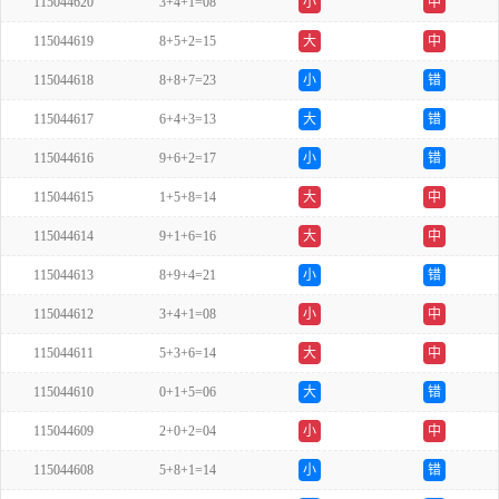
115044620
3+4+1=08
小
中
115044619
8+5+2=15
大
中
115044618
8+8+7=23
小
错
115044617
6+4+3=13
大
错
115044616
9+6+2=17
小
错
115044615
1+5+8=14
大
中
115044614
9+1+6=16
大
中
115044613
8+9+4=21
小
错
115044612
3+4+1=08
小
中
115044611
5+3+6=14
大
中
115044610
0+1+5=06
大
错
115044609
2+0+2=04
小
中
115044608
5+8+1=14
小
错