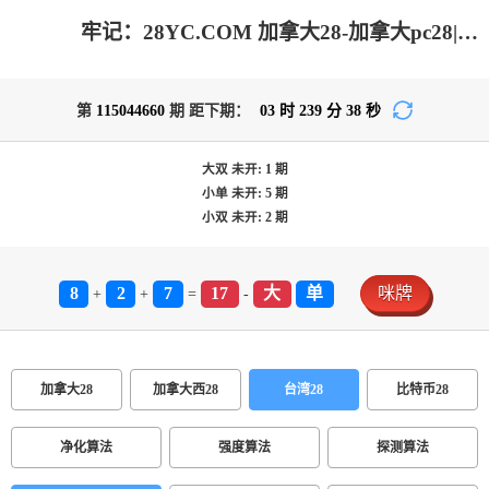
牢记：28YC.COM 加拿大28-加拿大pc28|提前在线预测|加拿大预测28在线预测_专注研究加拿大预测!
第
115044660
期 距下期：
03
时
239
分
38
秒
大双
未开:
1
期
小单
未开:
5
期
小双
未开:
2
期
8
2
7
17
大
单
咪牌
+
+
=
-
加拿大28
加拿大西28
台湾28
比特币28
净化算法
强度算法
探测算法