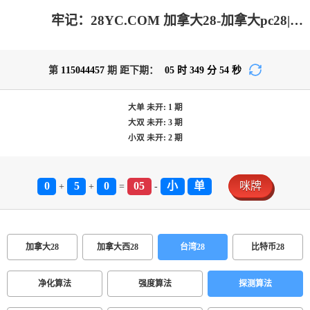
牢记：28YC.COM 加拿大28-加拿大pc28|提前在线预测|加拿大预测28在线预测_专注研究加拿大预测!
第
115044457
期 距下期：
05
时
349
分
54
秒
大单
未开:
1
期
大双
未开:
3
期
小双
未开:
2
期
0
5
0
05
小
单
咪牌
+
+
=
-
加拿大28
加拿大西28
台湾28
比特币28
净化算法
强度算法
探测算法