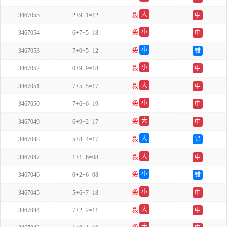
单
大
3467055
2+9+1=12
殺
中
双
小
3467054
6+7+5=18
殺
中
双
小
3467053
7+0+5=12
殺
错
双
小
3467052
0+9+9=18
殺
中
双
大
3467051
7+5+5=17
殺
中
双
小
3467050
7+6+6=19
殺
中
单
大
3467049
6+9+2=17
殺
中
双
大
3467048
5+8+4=17
殺
错
单
大
3467047
1+1+6=08
殺
中
双
小
3467046
0+2+6=08
殺
错
双
小
3467045
5+6+7=18
殺
中
双
大
3467044
7+2+2=11
殺
中
双