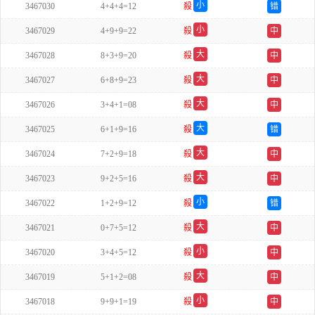
小
3467030
4+4+4=12
殺
错
双
小
3467029
4+9+9=22
殺
中
单
大
3467028
8+3+9=20
殺
中
单
大
3467027
6+8+9=23
殺
中
双
大
3467026
3+4+1=08
殺
中
双
大
3467025
6+1+9=16
殺
错
双
大
3467024
7+2+9=18
殺
中
单
大
3467023
9+2+5=16
殺
中
单
小
3467022
1+2+9=12
殺
错
双
大
3467021
0+7+5=12
殺
中
单
小
3467020
3+4+5=12
殺
中
单
大
3467019
5+1+2=08
殺
中
双
小
3467018
9+9+1=19
殺
中
单