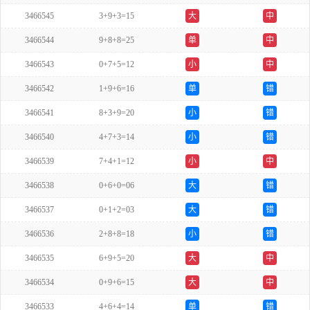
3466545
3+9+3=15
大
中
3466544
9+8+8=25
单
中
3466543
0+7+5=12
小
中
3466542
1+9+6=16
单
错
3466541
8+3+9=20
小
错
3466540
4+7+3=14
小
错
3466539
7+4+1=12
小
中
3466538
0+6+0=06
大
错
3466537
0+1+2=03
大
错
3466536
2+8+8=18
小
错
3466535
6+9+5=20
大
中
3466534
0+9+6=15
大
中
3466533
4+6+4=14
单
错