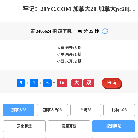
牢记：28YC.COM 加拿大28-加拿大pc28|提前在线预测|加拿大预测28在线预测_专注研究加拿大预测!
第
3466624
期 距下期：
00
分
35
秒
大单
未开:
8
期
小单
未开:
1
期
小双
未开:
2
期
9
1
6
16
大
双
咪牌
+
+
=
-
加拿大28
加拿大西28
台湾28
比特币28
净化算法
强度算法
探测算法