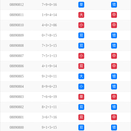
08090812
7+9+0=16
单
错
08090811
1+9+4=14
大
中
08090810
4+0+2=06
小
中
08090809
0+7+8=15
双
错
08090808
7+3+5=15
双
错
08090807
7+5+1=13
小
中
08090806
4+1+9=14
双
中
08090805
9+2+0=11
大
错
08090804
8+9+6=23
小
错
08090803
7+6+6=19
单
中
08090802
8+2+1=11
双
错
08090801
3+6+7=16
双
中
08090800
9+1+5=15
双
错