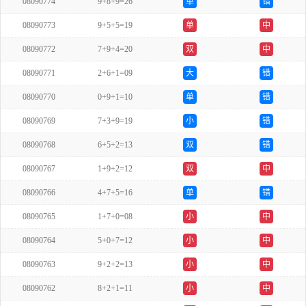
08090774
9+8+9=26
单
错
08090773
9+5+5=19
单
中
08090772
7+9+4=20
双
中
08090771
2+6+1=09
大
错
08090770
0+9+1=10
单
错
08090769
7+3+9=19
小
错
08090768
6+5+2=13
双
错
08090767
1+9+2=12
双
中
08090766
4+7+5=16
单
错
08090765
1+7+0=08
小
中
08090764
5+0+7=12
小
中
08090763
9+2+2=13
小
中
08090762
8+2+1=11
小
中