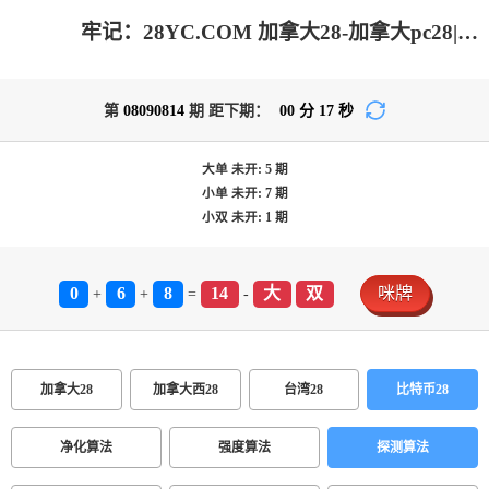
牢记：28YC.COM 加拿大28-加拿大pc28|提前在线预测|加拿大预测28在线预测_专注研究加拿大预测!
第
08090814
期 距下期：
00
分
17
秒
大单
未开:
5
期
小单
未开:
7
期
小双
未开:
1
期
0
6
8
14
大
双
咪牌
+
+
=
-
加拿大28
加拿大西28
台湾28
比特币28
净化算法
强度算法
探测算法