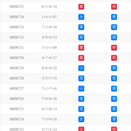
08090735
6+5+8=19
单
中
08090734
1+4+2=07
大
错
08090733
7+3+8=18
单
错
08090732
4+9+0=13
双
错
08090731
5+3+1=09
单
中
08090730
4+7+6=17
单
中
08090729
8+8+9=25
小
错
08090728
3+5+7=15
双
错
08090727
7+2+7=16
小
错
08090726
7+9+0=16
单
错
08090725
0+5+8=13
双
错
08090724
7+3+0=10
大
错
08090723
5+7+1=13
小
中