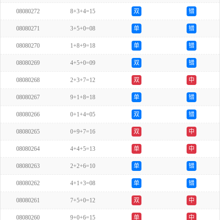
08080272
8+3+4=15
双
错
08080271
3+5+0=08
单
错
08080270
1+8+9=18
单
错
08080269
4+5+0=09
双
错
08080268
2+3+7=12
双
中
08080267
9+1+8=18
单
错
08080266
0+1+4=05
双
错
08080265
0+9+7=16
双
中
08080264
4+4+5=13
单
中
08080263
2+2+6=10
单
错
08080262
4+1+3=08
单
错
08080261
7+5+0=12
双
中
08080260
9+0+6=15
单
中