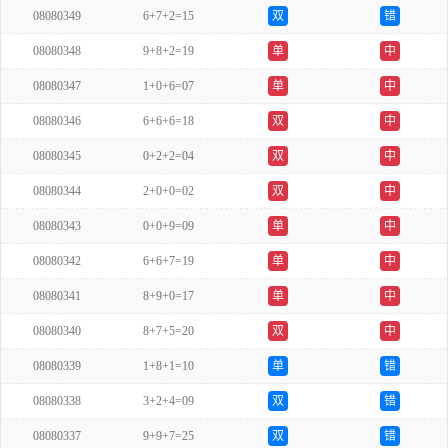
08080349
6+7+2=15
双
错
08080348
9+8+2=19
单
中
08080347
1+0+6=07
单
中
08080346
6+6+6=18
双
中
08080345
0+2+2=04
双
中
08080344
2+0+0=02
双
中
08080343
0+0+9=09
单
中
08080342
6+6+7=19
单
中
08080341
8+9+0=17
单
中
08080340
8+7+5=20
双
中
08080339
1+8+1=10
单
错
08080338
3+2+4=09
双
错
08080337
9+9+7=25
双
错