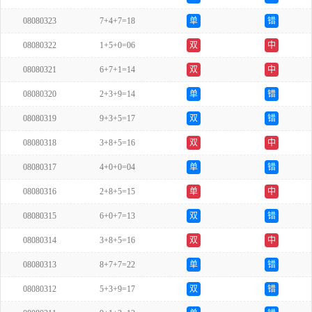
08080323
7+4+7=18
单
错
08080322
1+5+0=06
双
中
08080321
6+7+1=14
双
中
08080320
2+3+9=14
单
错
08080319
9+3+5=17
双
错
08080318
3+8+5=16
双
中
08080317
4+0+0=04
单
错
08080316
2+8+5=15
单
中
08080315
6+0+7=13
双
错
08080314
3+8+5=16
双
中
08080313
8+7+7=22
单
错
08080312
5+3+9=17
双
错