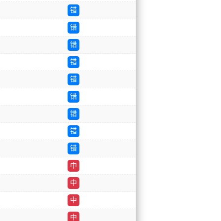
错
错
错
错
错
错
错
错
错
中
中
中
中