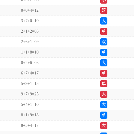
8+0+4=12
双
3+7+0=10
大
2+1+2=05
单
2+6+1=09
双
1+1+8=10
单
0+2+6=08
大
6+7+4=17
单
5+9+1=15
单
9+7+9=25
大
5+4+1=10
大
8+1+9=18
单
8+5+4=17
大