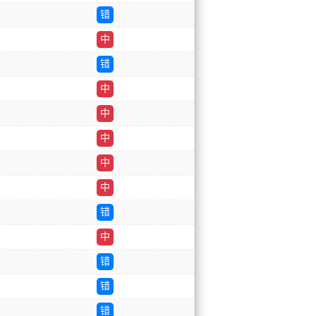
错
中
错
中
中
中
中
中
错
中
错
错
错