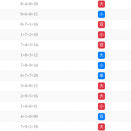
8+4+8=20
大
9+6+0=15
小
8+7+1=16
双
1+7+2=10
小
7+4+3=14
双
1+8+3=12
大
7+8+9=24
小
6+7+7=20
单
3+4+8=15
大
2+9+5=16
大
1+4+6=11
小
4+5+0=09
双
7+9+2=18
大