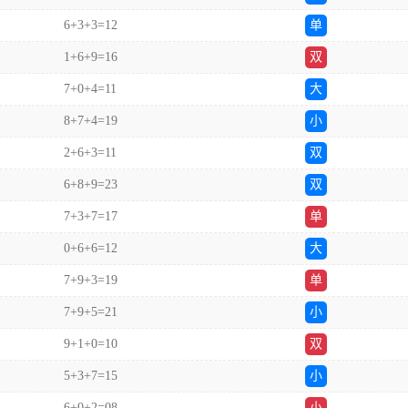
6+3+3=12
单
1+6+9=16
双
7+0+4=11
大
8+7+4=19
小
2+6+3=11
双
6+8+9=23
双
7+3+7=17
单
0+6+6=12
大
7+9+3=19
单
7+9+5=21
小
9+1+0=10
双
5+3+7=15
小
6+0+2=08
小