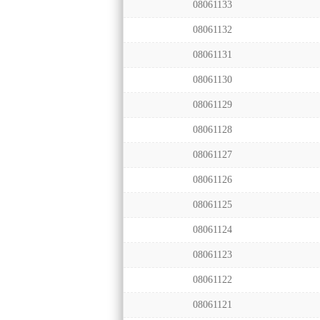
08061133
08061132
08061131
08061130
08061129
08061128
08061127
08061126
08061125
08061124
08061123
08061122
08061121