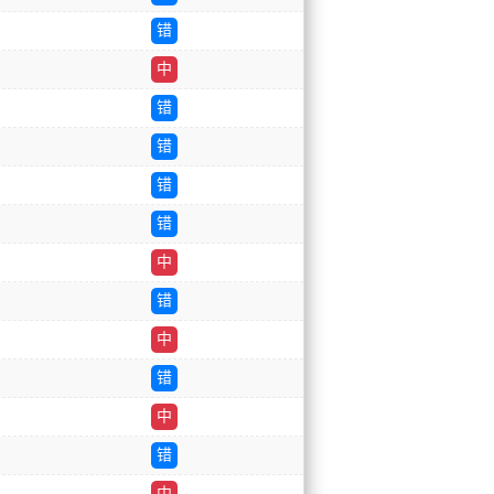
错
中
错
错
错
错
中
错
中
错
中
错
中