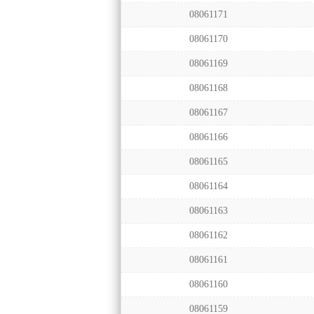
08061171
08061170
08061169
08061168
08061167
08061166
08061165
08061164
08061163
08061162
08061161
08061160
08061159