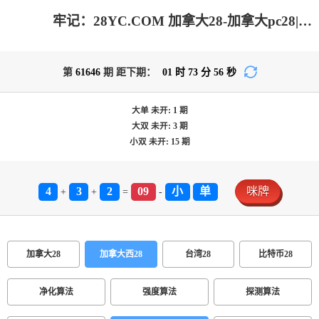
牢记：28YC.COM 加拿大28-加拿大pc28|提前在线预测|加拿大预测28在线预测_专注研究加拿大预测!
第
61646
期 距下期：
01
时
73
分
56
秒
大单
未开:
1
期
大双
未开:
3
期
小双
未开:
15
期
4
3
2
09
小
单
咪牌
+
+
=
-
加拿大28
加拿大西28
台湾28
比特币28
净化算法
强度算法
探测算法