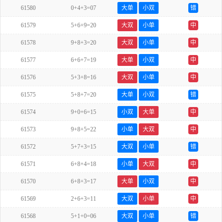
61580
0+4+3=07
大单
小双
错
61579
5+6+9=20
大双
小单
中
61578
9+8+3=20
大双
小单
中
61577
6+6+7=19
大单
小双
中
61576
5+3+8=16
大双
小单
中
61575
5+8+7=20
大单
小双
错
61574
9+0+6=15
小双
大单
中
61573
9+8+5=22
小单
大双
中
61572
5+7+3=15
大双
小单
错
61571
6+8+4=18
小单
大双
中
61570
6+8+3=17
大单
小双
中
61569
2+6+3=11
大双
小单
中
61568
5+1+0=06
大双
小单
错