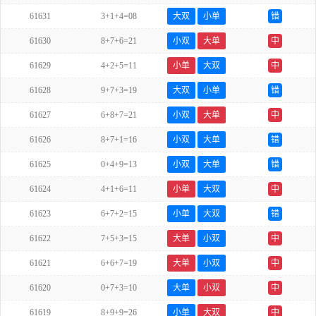
61631
3+1+4=08
大双
小单
错
61630
8+7+6=21
小双
大单
中
61629
4+2+5=11
小单
大双
中
61628
9+7+3=19
大双
小单
错
61627
6+8+7=21
小双
大单
中
61626
8+7+1=16
小双
大单
错
61625
0+4+9=13
小双
大单
错
61624
4+1+6=11
小单
大双
中
61623
6+7+2=15
小单
大双
错
61622
7+5+3=15
大单
小双
中
61621
6+6+7=19
大单
小双
中
61620
0+7+3=10
大单
小双
中
61619
8+9+9=26
小单
大双
中