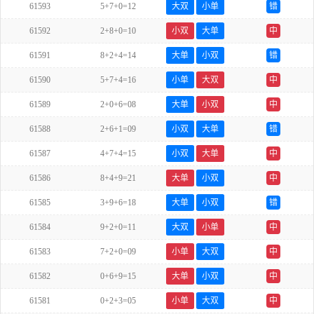
61593
5+7+0=12
大双
小单
错
61592
2+8+0=10
小双
大单
中
61591
8+2+4=14
大单
小双
错
61590
5+7+4=16
小单
大双
中
61589
2+0+6=08
大单
小双
中
61588
2+6+1=09
小双
大单
错
61587
4+7+4=15
小双
大单
中
61586
8+4+9=21
大单
小双
中
61585
3+9+6=18
大单
小双
错
61584
9+2+0=11
大双
小单
中
61583
7+2+0=09
小单
大双
中
61582
0+6+9=15
大单
小双
中
61581
0+2+3=05
小单
大双
中