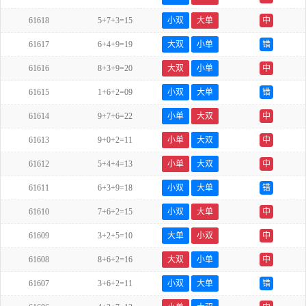
61618
5+7+3=15
小双
大单
中
61617
6+4+9=19
大双
小单
错
61616
8+3+9=20
大双
小单
中
61615
1+6+2=09
小双
大单
错
61614
9+7+6=22
小单
大双
中
61613
9+0+2=11
小单
大双
中
61612
5+4+4=13
小单
大双
中
61611
6+3+9=18
小双
大单
错
61610
7+6+2=15
小双
大单
中
61609
3+2+5=10
大单
小双
中
61608
8+6+2=16
大双
小单
中
61607
3+6+2=11
小双
大单
错