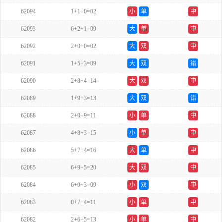
62094
1+1+0=02
小
单
中
62093
6+2+1=09
大
单
中
62092
2+0+0=02
大
双
中
62091
1+5+3=09
大
双
错
62090
2+8+4=14
大
双
中
62089
1+9+3=13
大
双
错
62088
2+0+9=11
小
单
中
62087
4+8+3=15
小
单
中
62086
5+7+4=16
大
单
中
62085
6+9+5=20
大
双
中
62084
6+0+3=09
小
双
中
62083
0+7+4=11
小
单
中
62082
2+6+5=13
小
单
中