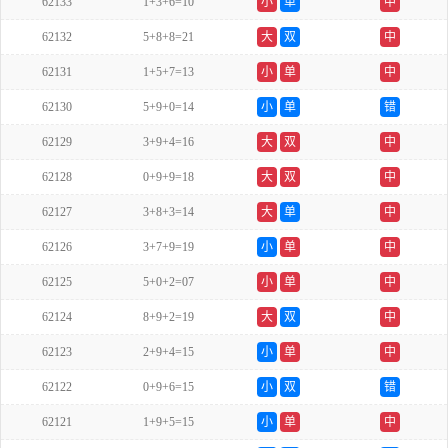
62133
1+3+6=10
小
单
中
62132
5+8+8=21
大
双
中
62131
1+5+7=13
小
单
中
62130
5+9+0=14
小
单
错
62129
3+9+4=16
大
双
中
62128
0+9+9=18
大
双
中
62127
3+8+3=14
大
单
中
62126
3+7+9=19
小
单
中
62125
5+0+2=07
小
单
中
62124
8+9+2=19
大
双
中
62123
2+9+4=15
小
单
中
62122
0+9+6=15
小
双
错
62121
1+9+5=15
小
单
中