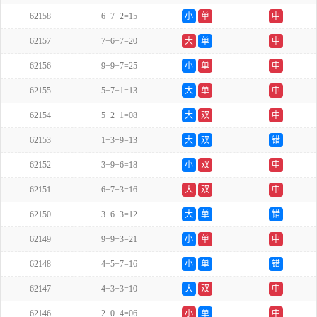
62158
6+7+2=15
小
单
中
62157
7+6+7=20
大
单
中
62156
9+9+7=25
小
单
中
62155
5+7+1=13
大
单
中
62154
5+2+1=08
大
双
中
62153
1+3+9=13
大
双
错
62152
3+9+6=18
小
双
中
62151
6+7+3=16
大
双
中
62150
3+6+3=12
大
单
错
62149
9+9+3=21
小
单
中
62148
4+5+7=16
小
单
错
62147
4+3+3=10
大
双
中
62146
2+0+4=06
小
单
中