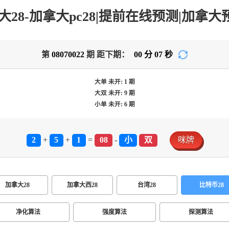
第
08070022
期 距下期：
00
分
07
秒
大单
未开:
1
期
大双
未开:
9
期
小单
未开:
6
期
2
+
5
+
1
=
08
-
小
双
咪牌
加拿大28
加拿大西28
台湾28
比特币28
净化算法
强度算法
探测算法