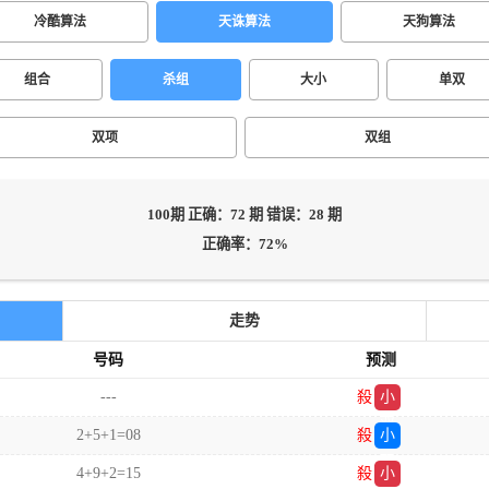
冷酷算法
天诛算法
天狗算法
组合
杀组
大小
单双
双项
双组
100期 正确：72 期 错误：28 期
正确率：72%
走势
号码
预测
---
殺
小
双
2+5+1=08
殺
小
双
4+9+2=15
殺
小