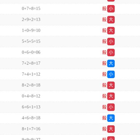
双
0+7+8=15
殺
小
双
2+9+2=13
殺
大
单
1+0+9=10
殺
大
双
5+5+5=15
殺
小
双
0+6+0=06
殺
小
单
7+2+8=17
殺
大
单
7+4+1=12
殺
小
双
8+2+8=18
殺
大
单
0+4+8=12
殺
大
双
6+6+1=13
殺
小
双
4+6+8=18
殺
大
双
8+1+7=16
殺
大
单
9+9+9=27
殺
小