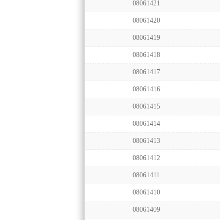
08061421
08061420
08061419
08061418
08061417
08061416
08061415
08061414
08061413
08061412
08061411
08061410
08061409