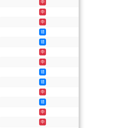
中
中
中
错
错
中
中
错
错
中
错
中
中