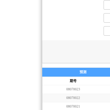
预测
期号
08070023
08070022
08070021